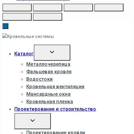
Toggle
Каталог
child
menu
Металлочерепица
Фальцевая кровля
Водостоки
Кровельная вентиляция
Мансардные окна
Кровельная пленка
Проектирование и строительство
Toggle
child
menu
Проектирование кровли