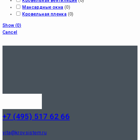
Кровельная вентиляция
(
0
)
Мансардные окна
(
0
)
Кровельная пленка
(
0
)
Show
(
0
)
Cancel
+7 (495) 517 62 66
vita@krovsistem.ru