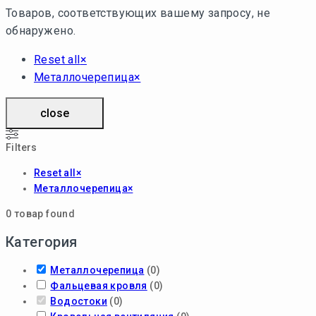
Товаров, соответствующих вашему запросу, не
обнаружено.
Reset all
×
Металлочерепица
×
close
Filters
Reset all
×
Металлочерепица
×
0
товар found
Категория
Металлочерепица
(
0
)
Фальцевая кровля
(
0
)
Водостоки
(
0
)