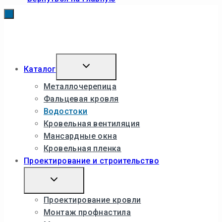
Toggle
Каталог
child
menu
Металлочерепица
Фальцевая кровля
Водостоки
Кровельная вентиляция
Мансардные окна
Кровельная пленка
Проектирование и строительство
Toggle
child
menu
Проектирование кровли
Монтаж профнастила