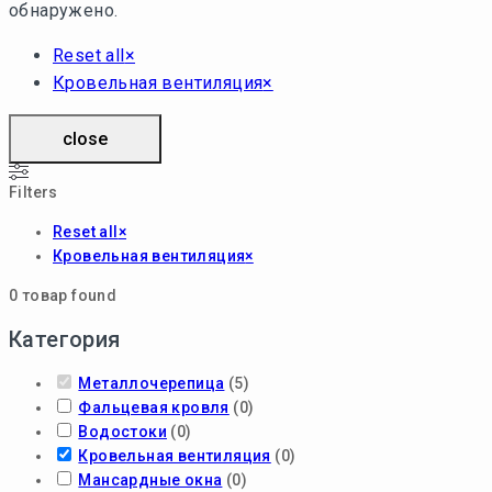
обнаружено.
Reset all
×
Кровельная вентиляция
×
close
Filters
Reset all
×
Кровельная вентиляция
×
0
товар found
Категория
Металлочерепица
(
5
)
Фальцевая кровля
(
0
)
Водостоки
(
0
)
Кровельная вентиляция
(
0
)
Мансардные окна
(
0
)