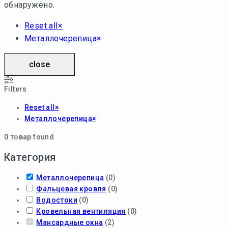
обнаружено.
Reset all
×
Металлочерепица
×
close
Filters
Reset all
×
Металлочерепица
×
0
товар found
Категория
Металлочерепица
(
0
)
Фальцевая кровля
(
0
)
Водостоки
(
0
)
Кровельная вентиляция
(
0
)
Мансардные окна
(
2
)