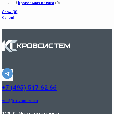
Кровельная пленка
(
0
)
Show
(
0
)
Cancel
+7 (495) 517 62 66
vita@krovsistem.ru
143005, Московская область